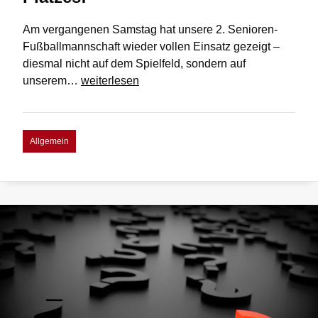
Am vergangenen Samstag hat unsere 2. Senioren-
Fußballmannschaft wieder vollen Einsatz gezeigt –
diesmal nicht auf dem Spielfeld, sondern auf
Großer
unserem…
weiterlesen
Einsatz
abseits
des
Allgemein
Platzes!