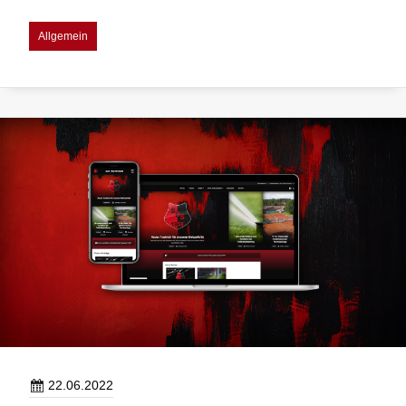
Programmheft
ist
Allgemein
da!
22.06.2022