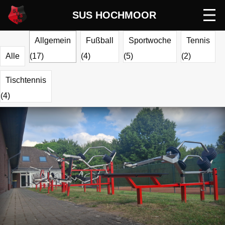
SUS HOCHMOOR
Men
öffn
Allgemein
Fußball
Sportwoche
Tennis
Alle
(17)
(4)
(5)
(2)
Tischtennis
(4)