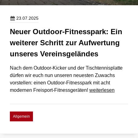
23.07.2025
Neuer Outdoor-Fitnesspark: Ein
weiterer Schritt zur Aufwertung
unseres Vereinsgeländes
Nach dem Outdoor-Kicker und der Tischtennisplatte
dürfen wir euch nun unseren neuesten Zuwachs
vorstellen: einen Outdoor-Fitnesspark mit acht
Neuer
modernen Freisport-Fitnessgeräten!
weiterlesen
Outdoor-
Fitnesspark:
Ein
Allgemein
weiterer
Schritt
zur