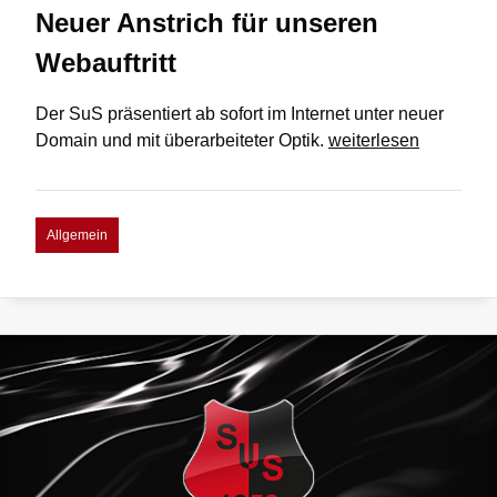
Neuer Anstrich für unseren
Webauftritt
Der SuS präsentiert ab sofort im Internet unter neuer
Neuer
Domain und mit überarbeiteter Optik.
weiterlesen
Anstrich
für
unseren
Allgemein
Webauftritt