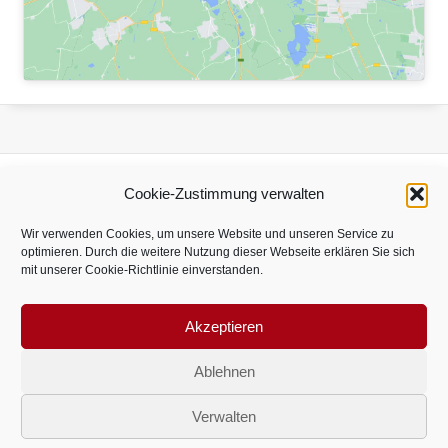
Cookie-Zustimmung verwalten
Zur
Zur
Wir verwenden Cookies, um unsere Website und unseren Service zu
Webseite
Webseite
optimieren. Durch die weitere Nutzung dieser Webseite erklären Sie sich
von
von
mit unserer Cookie-Richtlinie einverstanden.
Sponsor
Zur
Sponsor
Schultewolter
Webseite
Trapo
Akzeptieren
von
SUS HOCHMOOR 1958 E.V.
Sponsor
Ablehnen
Impressum
Datenschutz
Anfahrt
Ku-
Druck
Verwalten
Folge uns
Zur
Zur