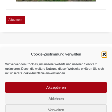
Allgemein
Cookie-Zustimmung verwalten
Zur
Zur
Wir verwenden Cookies, um unsere Website und unseren Service zu
Webseite
Webseite
optimieren. Durch die weitere Nutzung dieser Webseite erklären Sie sich
von
von
mit unserer Cookie-Richtlinie einverstanden.
Sponsor
Zur
Sponsor
Ros-
Webseite
Wietheger
Akzeptieren
Traporol
von
SUS HOCHMOOR 1958 E.V.
Sponsor
Ablehnen
Impressum
Datenschutz
Anfahrt
Ku-
Druck
Verwalten
Folge uns