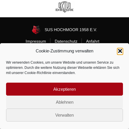
Webseite
Webseite
von
von
Sponsor
Zur
Sponsor
Veltins
Webseite
Wietheger
von
SUS HOCHMOOR 1958 E.V.
Sponsor
Impressum
Datenschutz
Anfahrt
Ku-
Druck
Cookie-Zustimmung verwalten
Folge uns
Zur
Zur
Wir verwenden Cookies, um unsere Website und unseren Service zu
Facebook-
Instagram-
optimieren. Durch die weitere Nutzung dieser Webseite erklären Sie sich
Seite
Seite
mit unserer Cookie-Richtlinie einverstanden.
vom
vom
SuS
SuS
Akzeptieren
Hochmoor
Hochmoor
Ablehnen
Verwalten